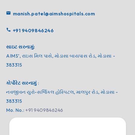
mail
manish.patel@aimshospitals.com
call
+91 9409846246
સાઇટ સરનામું:
AIMS’, રાઇસ મિલ પાસે, મોડાસા બાયપાસ રોડ, મોડાસા -
383315
કોર્પોરેટ સરનામું
:
નવજીવન યુરો-સર્જિકલ હોસ્પિટલ, માલપુર રોડ, મોડાસા -
383315
Mo. No.:
+91 9409846246