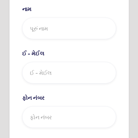
નામ
ઈ - મેઈલ
ફોન નંબર