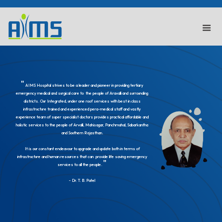
"
AIMS Hospital strives to be a leader and pioneer in providing tertiary
emergency medical and surgical care to the people of Aravalli and surrounding
districts. Our Integrated, under one roof services with best in class
infrastructure trained and experienced pera-medical staff and vastly
experience team of super specialist doctors provides practical affordable and
holistic services to the people of Arvalli, Mahisagar, Panchmahal, Sabarkantha
and Southern Rajasthan.
It is our constant endeavour to upgrade and update both in terms of
infrastructure and human resources that can provide life saving emergency
"
services to all the people.
- Dr. T. B. Patel