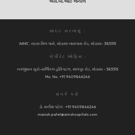
એસ.બી.આઈ જનરલ
સાઇટ સરનામું :
‘AIMS’, રાઇસ મિલ પાસે, મોડાસા બાયપાસ રોડ, મોડાસા- 383315
કોર્પોરેટ ઓફિસ :
નવજીવન યુરો-સર્જિકલ હોસ્પિટલ, માલપુર રોડ, મોડાસા - 383315
Mo. No.
+91 9409846246
સંપર્ક કરો
ડો. મનીશ પટેલ :
+91 9409846246
manish.patel@aimshospitals.com