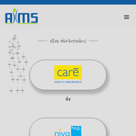
વીમા એમ્પેનલમેન્ટ
કેર