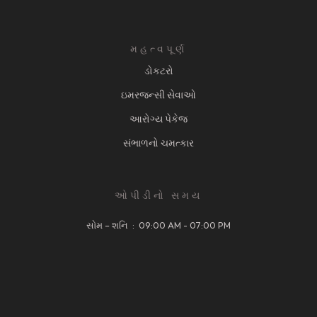
મહત્વપૂર્ણ
ડોકટરો
ઇમરજન્સી સેવાઓ
આરોગ્ય પેકેજ
સંભાળનો ચમત્કાર
ઓપીડીનો સમય
સોમ – શનિ : 09:00 AM - 07:00 PM