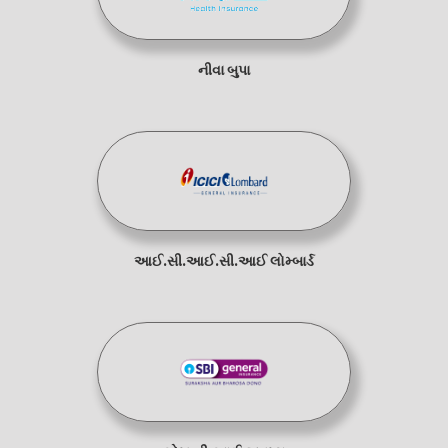
નીવા બુપા
આઈ.સી.આઈ.સી.આઈ લોમ્બાર્ડ